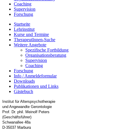
Coaching
Supervision
Forschung
Startseite
Lehrinstitut
Kurse und Termine
TherapeutInnen-Suche
Weitere Angebote
Spezifische Fortbildung
Organisationsberatung
Supervision
Coaching
Forschung
Info / Anmeldeformular
Downloads
Publikationen und Links
Gästebuch
Institut für Alterspsychotherapie
und Angewandte Gerontologie
Prof. Dr. phil. Meinolf Peters
(Geschäftsführer)
Schwanallee 48a
D-35037 Marburg